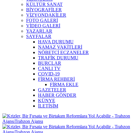
KÜLTÜR SANAT
BİYOGRAFİLER
VİZYONDAKİLER
FOTO GALERİ
VİDEO GALERİ
YAZARLAR
SAYFALAR
HAVA DURUMU
NAMAZ VAKİTLERİ
NÖBETÇİ ECZANELER
TRAFİK DURUMU
BURÇLAR
CANLI TV
COVID-19
FİRMA REHBERİ
FİRMA EKLE
GAZETELER
HABER GÖNDER
KÜNYE
İLETİŞİM