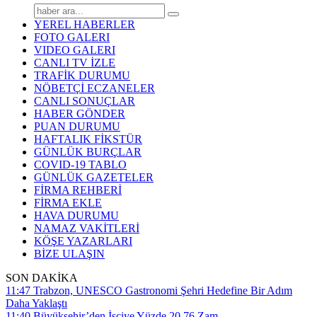
YEREL HABERLER
FOTO GALERI
VIDEO GALERI
CANLI TV İZLE
TRAFİK DURUMU
NÖBETÇİ ECZANELER
CANLI SONUÇLAR
HABER GÖNDER
PUAN DURUMU
HAFTALIK FİKSTÜR
GÜNLÜK BURÇLAR
COVID-19 TABLO
GÜNLÜK GAZETELER
FİRMA REHBERİ
FİRMA EKLE
HAVA DURUMU
NAMAZ VAKİTLERİ
KÖŞE YAZARLARI
BİZE ULAŞIN
SON DAKİKA
11:47
Trabzon, UNESCO Gastronomi Şehri Hedefine Bir Adım
Daha Yaklaştı
11:40
Büyükşehir’den İşçiye Yüzde 20,76 Zam