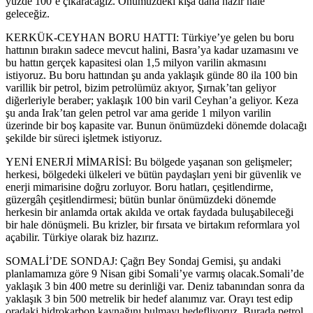
yüzde 100’e çıkaracağız. Önümüzdeki kışa daha hazır hale
geleceğiz.
KERKÜK-CEYHAN BORU HATTI: Türkiye’ye gelen bu boru
hattının bırakın sadece mevcut halini, Basra’ya kadar uzamasını ve
bu hattın gerçek kapasitesi olan 1,5 milyon varilin akmasını
istiyoruz. Bu boru hattından şu anda yaklaşık günde 80 ila 100 bin
varillik bir petrol, bizim petrolümüz akıyor, Şırnak’tan geliyor
diğerleriyle beraber; yaklaşık 100 bin varil Ceyhan’a geliyor. Keza
şu anda Irak’tan gelen petrol var ama geride 1 milyon varilin
üzerinde bir boş kapasite var. Bunun önümüzdeki dönemde dolacağı
şekilde bir süreci işletmek istiyoruz.
YENİ ENERJİ MİMARİSİ: Bu bölgede yaşanan son gelişmeler;
herkesi, bölgedeki ülkeleri ve bütün paydaşları yeni bir güvenlik ve
enerji mimarisine doğru zorluyor. Boru hatları, çeşitlendirme,
güzergâh çeşitlendirmesi; bütün bunlar önümüzdeki dönemde
herkesin bir anlamda ortak akılda ve ortak faydada buluşabileceği
bir hale dönüşmeli. Bu krizler, bir fırsata ve birtakım reformlara yol
açabilir. Türkiye olarak biz hazırız.
SOMALİ’DE SONDAJ: Çağrı Bey Sondaj Gemisi, şu andaki
planlamamıza göre 9 Nisan gibi Somali’ye varmış olacak.Somali’de
yaklaşık 3 bin 400 metre su derinliği var. Deniz tabanından sonra da
yaklaşık 3 bin 500 metrelik bir hedef alanımız var. Orayı test edip
oradaki hidrokarbon kaynağını bulmayı hedefliyoruz. Burada petrol