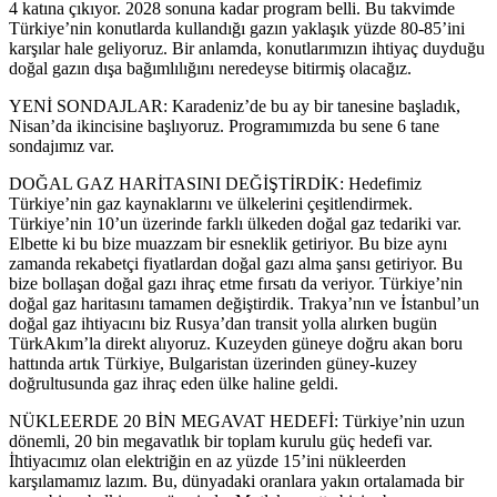
4 katına çıkıyor. 2028 sonuna kadar program belli. Bu takvimde
Türkiye’nin konutlarda kullandığı gazın yaklaşık yüzde 80-85’ini
karşılar hale geliyoruz. Bir anlamda, konutlarımızın ihtiyaç duyduğu
doğal gazın dışa bağımlılığını neredeyse bitirmiş olacağız.
YENİ SONDAJLAR: Karadeniz’de bu ay bir tanesine başladık,
Nisan’da ikincisine başlıyoruz. Programımızda bu sene 6 tane
sondajımız var.
DOĞAL GAZ HARİTASINI DEĞİŞTİRDİK: Hedefimiz
Türkiye’nin gaz kaynaklarını ve ülkelerini çeşitlendirmek.
Türkiye’nin 10’un üzerinde farklı ülkeden doğal gaz tedariki var.
Elbette ki bu bize muazzam bir esneklik getiriyor. Bu bize aynı
zamanda rekabetçi fiyatlardan doğal gazı alma şansı getiriyor. Bu
bize bollaşan doğal gazı ihraç etme fırsatı da veriyor. Türkiye’nin
doğal gaz haritasını tamamen değiştirdik. Trakya’nın ve İstanbul’un
doğal gaz ihtiyacını biz Rusya’dan transit yolla alırken bugün
TürkAkım’la direkt alıyoruz. Kuzeyden güneye doğru akan boru
hattında artık Türkiye, Bulgaristan üzerinden güney-kuzey
doğrultusunda gaz ihraç eden ülke haline geldi.
NÜKLEERDE 20 BİN MEGAVAT HEDEFİ: Türkiye’nin uzun
dönemli, 20 bin megavatlık bir toplam kurulu güç hedefi var.
İhtiyacımız olan elektriğin en az yüzde 15’ini nükleerden
karşılamamız lazım. Bu, dünyadaki oranlara yakın ortalamada bir