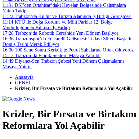
11:31
DSİ’den Ortahisar’daki Heyelan Bölgesinde Çalışmalara
Yakın Takip
11:22
Trabzon’da Kültür ve Turizm Alanında İş Birliği Görüşmesi
11:14
KTÜ ile Doğa Koruma ve Millî Parklar 12. Bölge
Müdürlüğünden Bilimsel İş Birliği
17:28
Trabzon’da Robotik Cerrahide Yeni Dönem Başlıyor
16:36
Trabzonspor’da Folcarelli Gelişmesi: Tedavi Süreci Başladı,
Dönüş Tarihi Merak Ediliyor
16:00
100 Sene Sonra Kerkük’te Petrol Sahalarına Ortak Oluyoruz
15:12
Trabzon’da Fındık Sektörü Masaya Yatırıldı
14:49
Diyanet-Sen Trabzon Şubesi Yeni Dönem Çalışmalarını
Masaya Yatırdı
Anasayfa
GENEL
Krizler, Bir Fırsata ve Birtakım Reformlara Yol Açabilir
Krizler, Bir Fırsata ve Birtakım
Reformlara Yol Açabilir