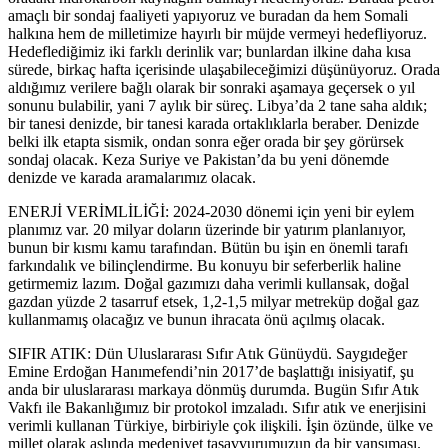
amaçlı bir sondaj faaliyeti yapıyoruz ve buradan da hem Somali
halkına hem de milletimize hayırlı bir müjde vermeyi hedefliyoruz.
Hedeflediğimiz iki farklı derinlik var; bunlardan ilkine daha kısa
sürede, birkaç hafta içerisinde ulaşabileceğimizi düşünüyoruz. Orada
aldığımız verilere bağlı olarak bir sonraki aşamaya geçersek o yıl
sonunu bulabilir, yani 7 aylık bir süreç. Libya’da 2 tane saha aldık;
bir tanesi denizde, bir tanesi karada ortaklıklarla beraber. Denizde
belki ilk etapta sismik, ondan sonra eğer orada bir şey görürsek
sondaj olacak. Keza Suriye ve Pakistan’da bu yeni dönemde
denizde ve karada aramalarımız olacak.
ENERJİ VERİMLİLİĞİ: 2024-2030 dönemi için yeni bir eylem
planımız var. 20 milyar doların üzerinde bir yatırım planlanıyor,
bunun bir kısmı kamu tarafından. Bütün bu işin en önemli tarafı
farkındalık ve bilinçlendirme. Bu konuyu bir seferberlik haline
getirmemiz lazım. Doğal gazımızı daha verimli kullansak, doğal
gazdan yüzde 2 tasarruf etsek, 1,2-1,5 milyar metreküp doğal gaz
kullanmamış olacağız ve bunun ihracata önü açılmış olacak.
SIFIR ATIK: Dün Uluslararası Sıfır Atık Günüydü. Saygıdeğer
Emine Erdoğan Hanımefendi’nin 2017’de başlattığı inisiyatif, şu
anda bir uluslararası markaya dönmüş durumda. Bugün Sıfır Atık
Vakfı ile Bakanlığımız bir protokol imzaladı. Sıfır atık ve enerjisini
verimli kullanan Türkiye, birbiriyle çok ilişkili. İşin özünde, ülke ve
millet olarak aslında medeniyet tasavvurumuzun da bir yansıması.