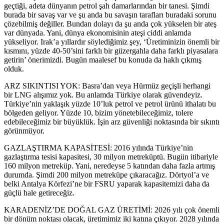
geçtiği, adeta dünyanın petrol şah damarlarından bir tanesi. Şimdi
burada bir savaş var ve şu anda bu savaşın tarafları buradaki sorunu
çözebilmiş değiller. Bundan dolayı da şu anda çok yükselen bir ateş
var dünyada. Yani, dünya ekonomisinin ateşi ciddi anlamda
yükseliyor. Irak’a yıllardır söylediğimiz şey, ‘Üretiminizin önemli bir
kısmını, yüzde 40-50’sini farklı bir güzergahla daha farklı piyasalara
getirin’ önerimizdi. Bugün maalesef bu konuda da haklı çıkmış
olduk.
ARZ SIKINTISI YOK: Basra’dan veya Hürmüz geçişli herhangi
bir LNG alışımız yok. Bu anlamda Türkiye olarak güvendeyiz.
Türkiye’nin yaklaşık yüzde 10’luk petrol ve petrol ürünü ithalatı bu
bölgeden geliyor. Yüzde 10, bizim yönetebileceğimiz, tolere
edebileceğimiz bir büyüklük. İşin arz güvenliği noktasında bir sıkıntı
görünmüyor.
GAZLAŞTIRMA KAPASİTESİ: 2016 yılında Türkiye’nin
gazlaştırma tesisi kapasitesi, 30 milyon metreküptü. Bugün itibariyle
160 milyon metreküp. Yani, neredeyse 5 katından daha fazla artmış
durumda. Şimdi 200 milyon metreküpe çıkaracağız. Dörtyol’a ve
belki Antalya Körfezi’ne bir FSRU yaparak kapasitemizi daha da
güçlü hale getireceğiz.
KARADENİZ’DE DOĞAL GAZ ÜRETİMİ: 2026 yılı çok önemli
bir dönüm noktası olacak, üretimimiz iki katına çıkıyor. 2028 yılında