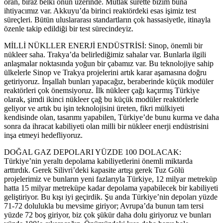
oran, biraz belki onun üzerinde. Mutlak surette bizim buna
ihtiyacımız var. Akkuyu’da birinci reaktördeki esas işimiz test
süreçleri. Bütün uluslararası standartların çok hassasiyetle, itinayla
özenle takip edildiği bir test sürecindeyiz.
MİLLİ NÜKLLER ENERJİ ENDÜSTRİSİ: Sinop, önemli bir
nükleer saha. Trakya’da belirlediğimiz sahalar var. Bunlarla ilgili
anlaşmalar noktasında yoğun bir çabamız var. Bu teknolojiye sahip
ülkelerle Sinop ve Trakya projelerini artık karar aşamasına doğru
getiriyoruz. İnşallah bunları yapacağız, beraberinde küçük modüler
reaktörleri çok önemsiyoruz. İlk nükleer çağı kaçırmış Türkiye
olarak, şimdi ikinci nükleer çağ bu küçük modüler reaktörlerle
geliyor ve artık bu işin teknolojisini üreten, fikri mülkiyeti
kendisinde olan, tasarımı yapabilen, Türkiye’de bunu kurma ve daha
sonra da ihracat kabiliyeti olan milli bir nükleer enerji endüstrisini
inşa etmeyi hedefliyoruz.
DOĞAL GAZ DEPOLARI YÜZDE 100 DOLACAK:
Türkiye’nin yeraltı depolama kabiliyetlerini önemli miktarda
arttırdık. Gerek Silivri’deki kapasite artışı gerek Tuz Gölü
projelerimiz ve bunların yeni fazlarıyla Türkiye, 12 milyar metreküp
hatta 15 milyar metreküpe kadar depolama yapabilecek bir kabiliyeti
geliştiriyor. Bu kışı iyi geçirdik. Şu anda Türkiye’nin depoları yüzde
71-72 dolulukla bu mevsime giriyor; Avrupa’da bunun tam tersi
yüzde 72 boş giriyor, biz çok şükür daha dolu giriyoruz ve bunları