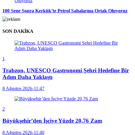
100 Sene Sonra Kerkük’te Petrol Sahalarına Ortak Oluyoruz
SON DAKİKA
1
Trabzon, UNESCO Gastronomi Şehri Hedefine Bir
Adım Daha Yaklaştı
8 Ağustos 2026-11:47
2
Büyükşehir’den İşçiye Yüzde 20,76 Zam
8 Ağustos 2026-11:40