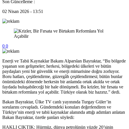
Son Güncelleme :
02 Nisan 2026 - 13:51
0
0
Enerji ve Tabii Kaynaklar Bakanı Alparslan Bayraktar, “Bu bölgede
yaşanan son gelişmeler; herkesi, bölgedeki ülkeleri ve bütün
paydaşları yeni bir güvenlik ve enerji mimarisine doğru zorluyor.
Boru hatları, çeşitlendirme, güzergâh çeşitlendirmesi; bütün bunlar
önümüzdeki dönemde herkesin bir anlamda ortak akılda ve ortak
faydada buluşabileceği bir hale dönüşmeli. Bu krizler, bir fırsata ve
birtakım reformlara yol açabilir. Türkiye olarak biz hazırız.” dedi.
Bakan Bayraktar, Ülke TV canlı yayınında Turgay Güler’in
sorularını cevapladı. Gündemdeki konuları değerlendiren ve
Türkiye’nin enerji ve tabii kaynaklar alanında attığı adımları anlatan
Bakan Bayraktar, özetle şunları söyledi:
HAKLI ÇIKTIK: Hürmüz, dünya petrolünün yüzde 20’sinin