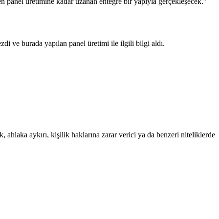
en panel üretimine kadar uzanan entegre bir yapıyla gerçekleşecek.”
 ve burada yapılan panel üretimi ile ilgili bilgi aldı.
 ahlaka aykırı, kişilik haklarına zarar verici ya da benzeri niteliklerde