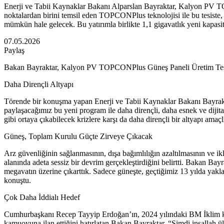
Enerji ve Tabii Kaynaklar Bakanı Alparslan Bayraktar, Kalyon PV TOP
noktalardan birini temsil eden TOPCONPlus teknolojisi ile bu tesiste,
mümkün hale gelecek. Bu yatırımla birlikte 1,1 gigavatlık yeni kapasit
07.05.2026
Paylaş
Bakan Bayraktar, Kalyon PV TOPCONPlus Güneş Paneli Üretim Tesisi’ni
Daha Dirençli Altyapı
Törende bir konuşma yapan Enerji ve Tabii Kaynaklar Bakanı Bayrakta
paylaşacağımız bu yeni program ile daha dirençli, daha esnek ve dijita
gibi ortaya çıkabilecek krizlere karşı da daha dirençli bir altyapı amaç
Güneş, Toplam Kurulu Güçte Zirveye Çıkacak
Arz güvenliğinin sağlanmasının, dışa bağımlılığın azaltılmasının ve ik
alanında adeta sessiz bir devrim gerçekleştirdiğini belirtti. Bakan B
megavatın üzerine çıkarttık. Sadece güneşte, geçtiğimiz 13 yılda yakl
konuştu.
Çok Daha İddialı Hedef
Cumhurbaşkanı Recep Tayyip Erdoğan’ın, 2024 yılındaki BM İklim konf
kamuoyuna ilan ettiğini hatırlatan Bakan Bayraktar, “Şimdi inşallah ü