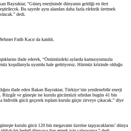
n Bayraktar, “Güneş enerjisinde dünyanın geldiği en ileri
eştirilecek. Bu sayede aynı alandan daha fazla elektrik üretmek
olacak.” dedi.
ehmet Fatih Kacır da katıldı.
lıştıklarını ifade ederek, “Önümüzdeki aylarda kamuoyumuzla
günümüz koşullarıyla uyumlu hale getiriyoruz. Hürmüz krizinde olduğu
dığını ifade eden Bakan Bayraktar, Türkiye’nin yenilenebilir enerji
ştı. Rüzgâr ve güneşte ise kurulu gücümüzü sıfırdan bugün 41 bin
da hidrolik gücü geçerek toplam kurulu güçte zirveye çıkacak.” diye
güneşte kurulu gücü 120 bin megavatın üzerine taşıyacaklarını’ dünya
dialı bir hedefi dünyaya ilan etmek için çalışıyoruz.” dedi.