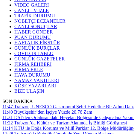
VIDEO GALERI
CANLI TV İZLE
TRAFİK DURUMU
NÖBETÇİ ECZANELER
CANLI SONUÇLAR
HABER GÖNDER
PUAN DURUMU
HAFTALIK FİKSTÜR
GÜNLÜK BURÇLAR
COVID-19 TABLO
GÜNLÜK GAZETELER
FİRMA REHBERİ
FİRMA EKLE
HAVA DURUMU
NAMAZ VAKİTLERİ
KÖŞE YAZARLARI
BİZE ULAŞIN
SON DAKİKA
11:47
Trabzon, UNESCO Gastronomi Şehri Hedefine Bir Adım Daha 
11:40
Büyükşehir’den İşçiye Yüzde 20,76 Zam
11:31
DSİ’den Ortahisar’daki Heyelan Bölgesinde Çalışmalara Yakın
11:22
Trabzon’da Kültür ve Turizm Alanında İş Birliği Görüşmesi
11:14
KTÜ ile Doğa Koruma ve Millî Parklar 12. Bölge Müdürlüğünde
17:28
Trabzon’da Robotik Cerrahide Yeni Dönem Başlıyor