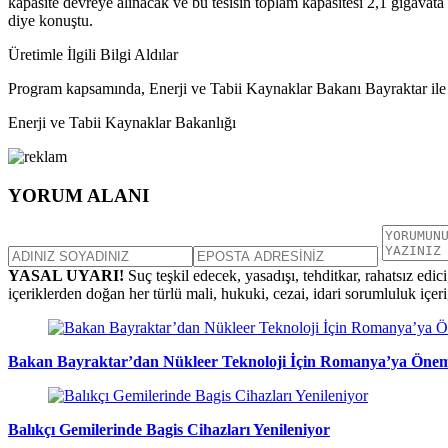
kapasite devreye alınacak ve bu tesisin toplam kapasitesi 2,1 gigavat
diye konuştu.
Üretimle İlgili Bilgi Aldılar
Program kapsamında, Enerji ve Tabii Kaynaklar Bakanı Bayraktar ile Sana
Enerji ve Tabii Kaynaklar Bakanlığı
YORUM ALANI
YASAL UYARI!
Suç teşkil edecek, yasadışı, tehditkar, rahatsız edic
içeriklerden doğan her türlü mali, hukuki, cezai, idari sorumluluk içeriğ
Bakan Bayraktar’dan Nükleer Teknoloji İçin Romanya’ya Öneml
Balıkçı Gemilerinde Bagis Cihazları Yenileniyor