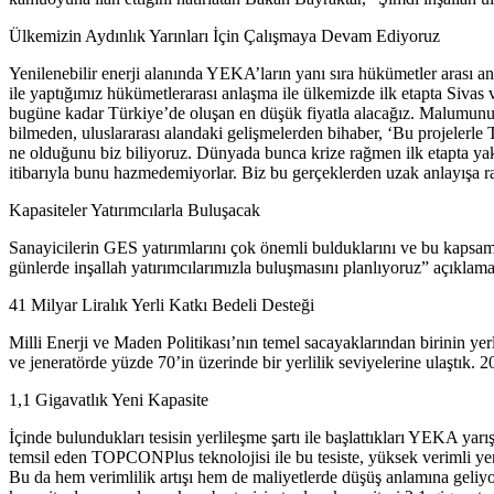
Ülkemizin Aydınlık Yarınları İçin Çalışmaya Devam Ediyoruz
Yenilenebilir enerji alanında YEKA’ların yanı sıra hükümetler arası a
ile yaptığımız hükümetlerarası anlaşma ile ülkemizde ilk etapta Sivas 
bugüne kadar Türkiye’de oluşan en düşük fiyatla alacağız. Malumunuz
bilmeden, uluslararası alandaki gelişmelerden bihaber, ‘Bu projelerle T
ne olduğunu biz biliyoruz. Dünyada bunca krize rağmen ilk etapta yakl
itibarıyla bunu hazmedemiyorlar. Biz bu gerçeklerden uzak anlayışa r
Kapasiteler Yatırımcılarla Buluşacak
Sanayicilerin GES yatırımlarını çok önemli bulduklarını ve bu kapsamd
günlerde inşallah yatırımcılarımızla buluşmasını planlıyoruz” açıklama
41 Milyar Liralık Yerli Katkı Bedeli Desteği
Milli Enerji ve Maden Politikası’nın temel sacayaklarından birinin yer
ve jeneratörde yüzde 70’in üzerinde bir yerlilik seviyelerine ulaştık. 2
1,1 Gigavatlık Yeni Kapasite
İçinde bulundukları tesisin yerlileşme şartı ile başlattıkları YEKA ya
temsil eden TOPCONPlus teknolojisi ile bu tesiste, yüksek verimli ye
Bu da hem verimlilik artışı hem de maliyetlerde düşüş anlamına geliyor.