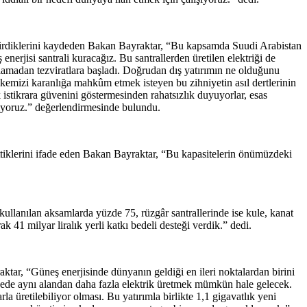
liştirdiklerini kaydeden Bakan Bayraktar, “Bu kapsamda Suudi Arabistan
erjisi santrali kuracağız. Bu santrallerden üretilen elektriği de
amadan tezviratlara başladı. Doğrudan dış yatırımın ne olduğunu
ülkemizi karanlığa mahkûm etmek isteyen bu zihniyetin asıl dertlerinin
istikrara güvenini göstermesinden rahatsızlık duyuyorlar, esas
diyoruz.” değerlendirmesinde bulundu.
ettiklerini ifade eden Bakan Bayraktar, “Bu kapasitelerin önümüzdeki
kullanılan aksamlarda yüzde 75, rüzgâr santrallerinde ise kule, kanat
k 41 milyar liralık yerli katkı bedeli desteği verdik.” dedi.
aktar, “Güneş enerjisinde dünyanın geldiği en ileri noktalardan birini
ayede aynı alandan daha fazla elektrik üretmek mümkün hale gelecek.
a üretilebiliyor olması. Bu yatırımla birlikte 1,1 gigavatlık yeni