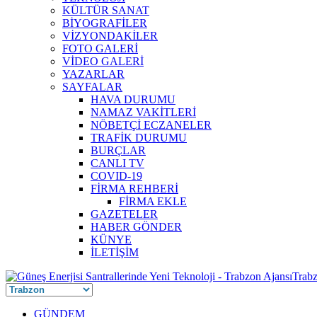
KÜLTÜR SANAT
BİYOGRAFİLER
VİZYONDAKİLER
FOTO GALERİ
VİDEO GALERİ
YAZARLAR
SAYFALAR
HAVA DURUMU
NAMAZ VAKİTLERİ
NÖBETÇİ ECZANELER
TRAFİK DURUMU
BURÇLAR
CANLI TV
COVID-19
FİRMA REHBERİ
FİRMA EKLE
GAZETELER
HABER GÖNDER
KÜNYE
İLETİŞİM
GÜNDEM