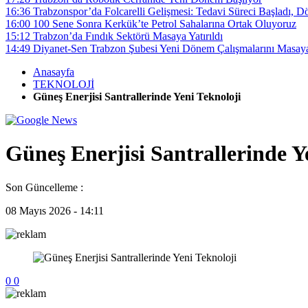
16:36
Trabzonspor’da Folcarelli Gelişmesi: Tedavi Süreci Başladı, D
16:00
100 Sene Sonra Kerkük’te Petrol Sahalarına Ortak Oluyoruz
15:12
Trabzon’da Fındık Sektörü Masaya Yatırıldı
14:49
Diyanet-Sen Trabzon Şubesi Yeni Dönem Çalışmalarını Masaya
Anasayfa
TEKNOLOJİ
Güneş Enerjisi Santrallerinde Yeni Teknoloji
Güneş Enerjisi Santrallerinde Y
Son Güncelleme :
08 Mayıs 2026 - 14:11
0
0