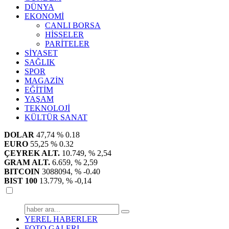
DÜNYA
EKONOMİ
CANLI BORSA
HİSSELER
PARİTELER
SİYASET
SAĞLIK
SPOR
MAGAZİN
EĞİTİM
YAŞAM
TEKNOLOJİ
KÜLTÜR SANAT
DOLAR
47,74
% 0.18
EURO
55,25
% 0.32
ÇEYREK ALT.
10.749,
% 2,54
GRAM ALT.
6.659,
% 2,59
BITCOIN
3088094,
% -0.40
BIST 100
13.779,
% -0,14
YEREL HABERLER
FOTO GALERI