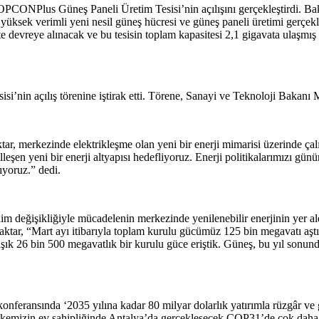
CONPlus Güneş Paneli Üretim Tesisi’nin açılışını gerçekleştirdi. Baka
 yüksek verimli yeni nesil güneş hücresi ve güneş paneli üretimi gerçekl
e devreye alınacak ve bu tesisin toplam kapasitesi 2,1 gigavata ulaşmış 
n açılış törenine iştirak etti. Törene, Sanayi ve Teknoloji Bakanı M
r, merkezinde elektrikleşme olan yeni bir enerji mimarisi üzerinde ça
lleşen yeni bir enerji altyapısı hedefliyoruz. Enerji politikalarımızı 
lıyoruz.” dedi.
lim değişikliğiyle mücadelenin merkezinde yenilenebilir enerjinin yer al
ayraktar, “Mart ayı itibarıyla toplam kurulu gücümüz 125 bin megavatı a
aşık 26 bin 500 megavatlık bir kurulu güce eriştik. Güneş, bu yıl sonun
eransında ‘2035 yılına kadar 80 milyar dolarlık yatırımla rüzgâr ve 
lkemizin ev sahipliğinde Antalya’da gerçekleşecek COP31’de çok daha id