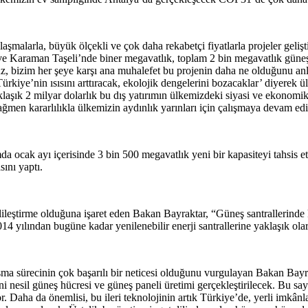
nlaşmalarla, büyük ölçekli ve çok daha rekabetçi fiyatlarla projeler ge
ve Karaman Taşeli’nde biner megavatlık, toplam 2 bin megavatlık güneş en
, bizim her şeye karşı ana muhalefet bu projenin daha ne olduğunu anl
ürkiye’nin ısısını arttıracak, ekolojik dengelerini bozacaklar’ diyerek 
aşık 2 milyar dolarlık bu dış yatırımın ülkemizdeki siyasi ve ekonomik 
ağmen kararlılıkla ülkemizin aydınlık yarınları için çalışmaya devam e
a ocak ayı içerisinde 3 bin 500 megavatlık yeni bir kapasiteyi tahsis 
sını yaptı.
lileştirme olduğuna işaret eden Bakan Bayraktar, “Güneş santrallerinde 
014 yılından bugüne kadar yenilenebilir enerji santrallerine yaklaşık olara
rışma sürecinin çok başarılı bir neticesi olduğunu vurgulayan Bakan Bayr
ni nesil güneş hücresi ve güneş paneli üretimi gerçekleştirilecek. Bu s
 Daha da önemlisi, bu ileri teknolojinin artık Türkiye’de, yerli imkânlarl