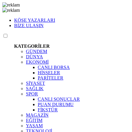
KÖŞE YAZARLARI
BİZE ULAŞIN
KATEGORİLER
GÜNDEM
DÜNYA
EKONOMİ
CANLI BORSA
HİSSELER
PARİTELER
SİYASET
SAĞLIK
SPOR
CANLI SONUÇLAR
PUAN DURUMU
FİKSTÜR
MAGAZİN
EĞİTİM
YAŞAM
TEKNOLOJİ