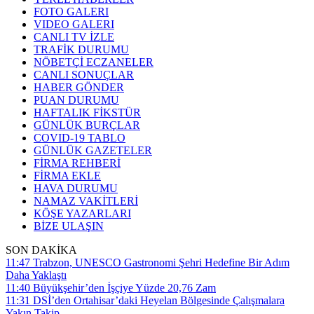
FOTO GALERI
VIDEO GALERI
CANLI TV İZLE
TRAFİK DURUMU
NÖBETÇİ ECZANELER
CANLI SONUÇLAR
HABER GÖNDER
PUAN DURUMU
HAFTALIK FİKSTÜR
GÜNLÜK BURÇLAR
COVID-19 TABLO
GÜNLÜK GAZETELER
FİRMA REHBERİ
FİRMA EKLE
HAVA DURUMU
NAMAZ VAKİTLERİ
KÖŞE YAZARLARI
BİZE ULAŞIN
SON DAKİKA
11:47
Trabzon, UNESCO Gastronomi Şehri Hedefine Bir Adım
Daha Yaklaştı
11:40
Büyükşehir’den İşçiye Yüzde 20,76 Zam
11:31
DSİ’den Ortahisar’daki Heyelan Bölgesinde Çalışmalara
Yakın Takip