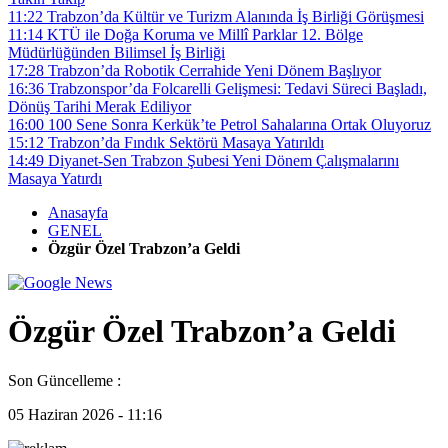
11:22
Trabzon’da Kültür ve Turizm Alanında İş Birliği Görüşmesi
11:14
KTÜ ile Doğa Koruma ve Millî Parklar 12. Bölge
Müdürlüğünden Bilimsel İş Birliği
17:28
Trabzon’da Robotik Cerrahide Yeni Dönem Başlıyor
16:36
Trabzonspor’da Folcarelli Gelişmesi: Tedavi Süreci Başladı,
Dönüş Tarihi Merak Ediliyor
16:00
100 Sene Sonra Kerkük’te Petrol Sahalarına Ortak Oluyoruz
15:12
Trabzon’da Fındık Sektörü Masaya Yatırıldı
14:49
Diyanet-Sen Trabzon Şubesi Yeni Dönem Çalışmalarını
Masaya Yatırdı
Anasayfa
GENEL
Özgür Özel Trabzon’a Geldi
Özgür Özel Trabzon’a Geldi
Son Güncelleme :
05 Haziran 2026 - 11:16