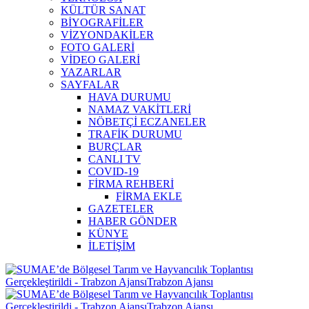
KÜLTÜR SANAT
BİYOGRAFİLER
VİZYONDAKİLER
FOTO GALERİ
VİDEO GALERİ
YAZARLAR
SAYFALAR
HAVA DURUMU
NAMAZ VAKİTLERİ
NÖBETÇİ ECZANELER
TRAFİK DURUMU
BURÇLAR
CANLI TV
COVID-19
FİRMA REHBERİ
FİRMA EKLE
GAZETELER
HABER GÖNDER
KÜNYE
İLETİŞİM