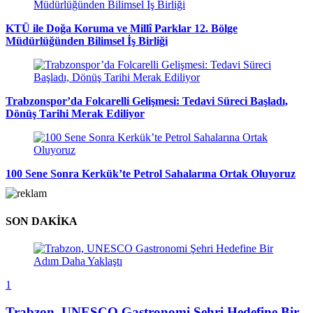
KTÜ ile Doğa Koruma ve Millî Parklar 12. Bölge
Müdürlüğünden Bilimsel İş Birliği
Trabzonspor’da Folcarelli Gelişmesi: Tedavi Süreci Başladı,
Dönüş Tarihi Merak Ediliyor
100 Sene Sonra Kerkük’te Petrol Sahalarına Ortak Oluyoruz
SON DAKİKA
1
Trabzon, UNESCO Gastronomi Şehri Hedefine Bir