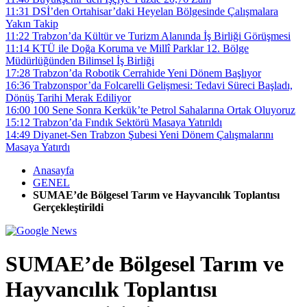
11:31
DSİ’den Ortahisar’daki Heyelan Bölgesinde Çalışmalara
Yakın Takip
11:22
Trabzon’da Kültür ve Turizm Alanında İş Birliği Görüşmesi
11:14
KTÜ ile Doğa Koruma ve Millî Parklar 12. Bölge
Müdürlüğünden Bilimsel İş Birliği
17:28
Trabzon’da Robotik Cerrahide Yeni Dönem Başlıyor
16:36
Trabzonspor’da Folcarelli Gelişmesi: Tedavi Süreci Başladı,
Dönüş Tarihi Merak Ediliyor
16:00
100 Sene Sonra Kerkük’te Petrol Sahalarına Ortak Oluyoruz
15:12
Trabzon’da Fındık Sektörü Masaya Yatırıldı
14:49
Diyanet-Sen Trabzon Şubesi Yeni Dönem Çalışmalarını
Masaya Yatırdı
Anasayfa
GENEL
SUMAE’de Bölgesel Tarım ve Hayvancılık Toplantısı
Gerçekleştirildi
SUMAE’de Bölgesel Tarım ve
Hayvancılık Toplantısı