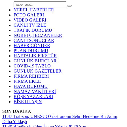
YEREL HABERLER
FOTO GALERI
VIDEO GALERI
CANLI TV İZLE
TRAFİK DURUMU
NÖBETÇİ ECZANELER
CANLI SONUÇLAR
HABER GÖNDER
PUAN DURUMU
HAFTALIK FİKSTÜR
GÜNLÜK BURÇLAR
COVID-19 TABLO
GÜNLÜK GAZETELER
FİRMA REHBERİ
FİRMA EKLE
HAVA DURUMU
NAMAZ VAKİTLERİ
KÖŞE YAZARLARI
BİZE ULAŞIN
SON DAKİKA
11:47
Trabzon, UNESCO Gastronomi Şehri Hedefine Bir Adım
Daha Yaklaştı
11:40
Büyükşehir’den İşçiye Yüzde 20,76 Zam