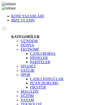
KÖŞE YAZARLARI
BİZE ULAŞIN
KATEGORİLER
GÜNDEM
DÜNYA
EKONOMİ
CANLI BORSA
HİSSELER
PARİTELER
SİYASET
SAĞLIK
SPOR
CANLI SONUÇLAR
PUAN DURUMU
FİKSTÜR
MAGAZİN
EĞİTİM
YAŞAM
TEKNOLOJİ